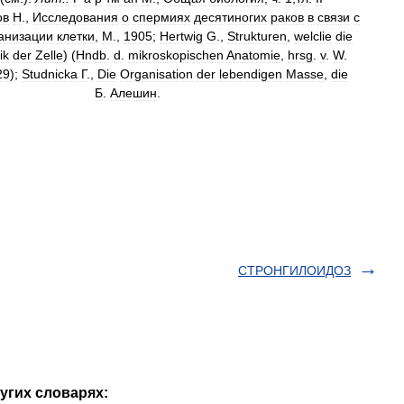
ов
Н
.,
Исследования
о
спермиях
десятиногих
раков
в
связи
с
анизации
клетки
,
М
.,
1905
;
Hertwig
G
.,
Strukturen
,
welclie
die
ik
der
Zelle
) (
Hndb
.
d
.
mikroskopischen
Anatomie
,
hrsg
.
v
.
W
.
29
);
Studnicka
Г
.,
Die
Organisation
der
lebendigen
Masse
,
die
Б
.
Алешин
.
СТРОНГИЛОИДОЗ
угих словарях: