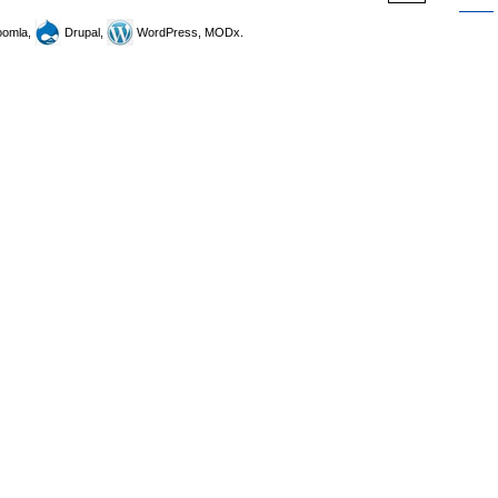
omla,
Drupal,
WordPress, MODx.