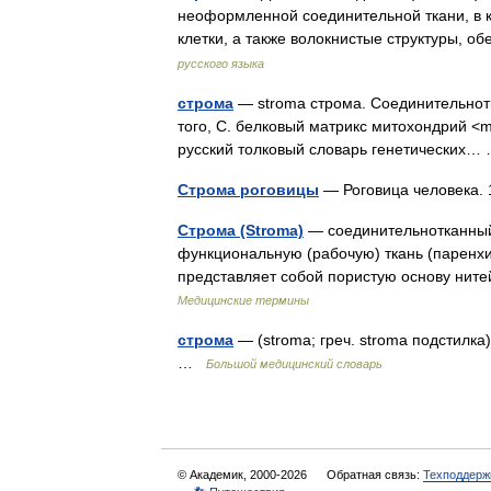
неоформленной соединительной ткани, в 
клетки, а также волокнистые структуры
русского языка
строма
— stroma строма. Cоединительнотк
того, С. белковый матрикс митохондрий <mi
русский толковый словарь генетических
Строма роговицы
— Роговица человека.
Строма (Stroma)
— соединительнотканный
функциональную (рабочую) ткань (паренхи
представляет собой пористую основу ните
Медицинские термины
строма
— (stroma; греч. stroma подстилка
…
Большой медицинский словарь
© Академик, 2000-2026
Обратная связь:
Техподдерж