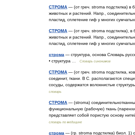
СТРОМА
— (от греч. stroma подстилка) в 
животных и растений. Напр., соединительн
пластид, сплетение гиф у многих сумчат
СТРОМА
— (от греч. stroma подстилка), в
животных и растений. Напр., соединительн
пластид, сплетение гиф у многих сумчат
строма
— структура, основа Словарь русск
• структура …
Словарь синонимов
СТРОМА
— (от греч. stroma подстилка, к
соединит, ткани. В С. располагаются спе
сосуды, содержатся волокнистые структ
словарь
СТРОМА
— (stroma) соединительнотканны
функциональную (рабочую) ткань (паренхи
представляет собой пористую основу ните
словарь по медицине
строма
— (гр. stroma подстилка) биол. 1) 