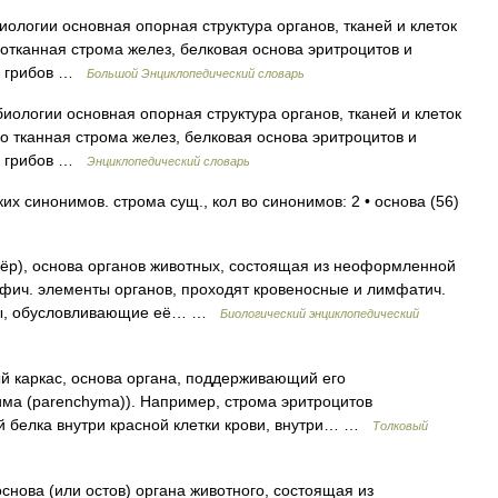
биологии основная опорная структура органов, тканей и клеток
отканная строма желез, белковая основа эритроцитов и
ых грибов …
Большой Энциклопедический словарь
 биологии основная опорная структура органов, тканей и клеток
о тканная строма желез, белковая основа эритроцитов и
ых грибов …
Энциклопедический словарь
их синонимов. строма сущ., кол во синонимов: 2 • основа (56)
овёр), основа органов животных, состоящая из неоформленной
цифич. элементы органов, проходят кровеносные и лимфатич.
уры, обусловливающие её… …
Биологический энциклопедический
й каркас, основа органа, поддерживающий его
ма (parenchyma)). Например, строма эритроцитов
й белка внутри красной клетки крови, внутри… …
Толковый
основа (или остов) органа животного, состоящая из