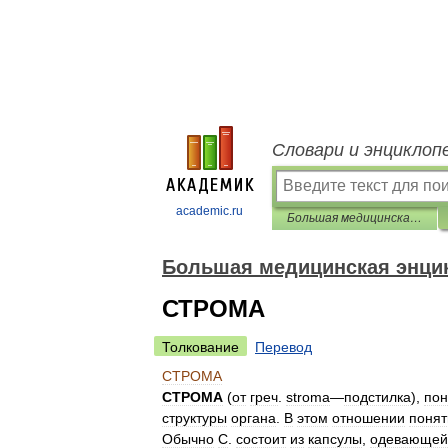
Словари и энциклоп
academic.ru
Большая медицинская энциклопедия
Большая медицинская энци
СТРОМА
Толкование
Перевод
СТРОМА
СТРОМА
(
от
греч
.
stroma
—
подстилка
),
пон
структуры
органа
.
В
этом
отношении
понят
Обычно
С
.
состоит
из
капсулы
,
одевающей