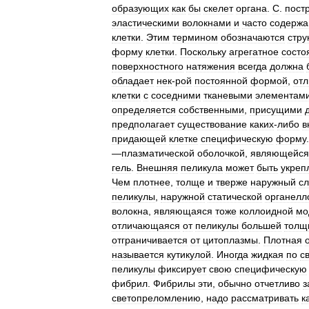
образующих
как
бы
скелет
органа
.
С
.
пост
эластическими
волокнами
и
часто
содерж
клетки
.
Этим
термином
обозначаются
стру
форму
клетки
.
Поскольку
агрегатное
состо
поверхностного
натяжения
всегда
должна
обладает
нек
-
рой
постоянной
формой
,
отл
клетки
с
соседними
тканевыми
элементам
определяется
собственными
,
присущими
предполагает
существование
каких
-
либо
в
придающей
клетке
специфическую
форму
—
плазматической
оболочкой
,
являющейся
гель
.
Внешняя
пеликула
может
быть
укреп
Чем
плотнее
,
толще
и
тверже
наружный
с
пеликулы
,
наружной
статической
органелл
волокна
,
являющаяся
тоже
коллоидной
мо
отличающаяся
от
пеликулы
большей
толщ
отграничивается
от
цитоплазмы
.
Плотная
называется
кутикулой
.
Иногда
жидкая
по
с
пеликулы
фиксирует
свою
специфическую
фибрил
.
Фибрилы
эти
,
обычно
отчетливо
з
светопреломлению
,
надо
рассматривать
к