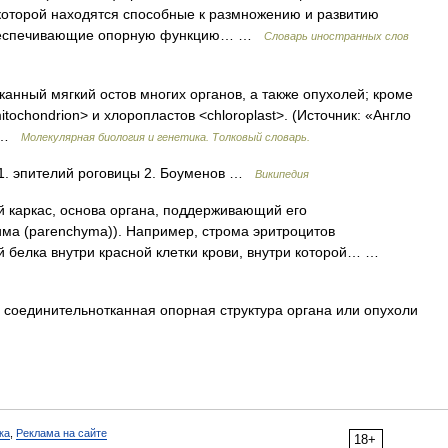
которой находятся способные к размножению и развитию
, обеспечивающие опорную функцию… …
Словарь иностранных слов
анный мягкий остов многих органов, а также опухолей; кроме
tochondrion> и хлоропластов <chloroplast>. (Источник: «Англо
… …
Молекулярная биология и генетика. Толковый словарь.
 1. эпителий роговицы 2. Боуменов …
Википедия
 каркас, основа органа, поддерживающий его
ма (parenchyma)). Например, строма эритроцитов
й белка внутри красной клетки крови, внутри которой… …
) соединительнотканная опорная структура органа или опухоли
ка
,
Реклама на сайте
18+