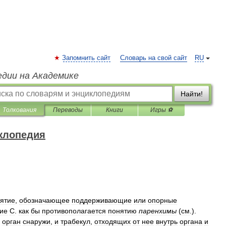
Запомнить сайт
Словарь на свой сайт
RU
едии на Академике
Найти!
Толкования
Переводы
Книги
Игры ⚽
клопедия
ятие
,
обозначающее
поддерживающие
или
опорные
ие
С
.
как
бы
противополагается
понятию
паренхимы
(
см
.).
орган
снаружи
,
и
трабекул
,
отходящих
от
нее
внутрь
органа
и