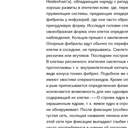
Heidenhain
'
a
),
обладающие
наряду
с
риги
хорошо
развиты
в
эпителии
кожи
,
где
,
пере
пружинящие
системы
,
придающие
эпидер
фибрилы
у
инфузорий
,
где
они
часто
обра
причудливую
форму
.
Исследуя
головки
сп
своеобразная
форма
этих
клеток
определя
наблюдения
,
Кольцов
пришел
к
заключени
Опорные
фибрилы
идут
обычно
по
периф
клетки
в
соседние
,
не
прерываясь
.
Скелет
ресничек
или
жгутиков
.
Последние
постро
В
клетках
ресничного
эпителия
скелетные
протоплазмы
т
.
н
.
внутриклеточный
нитчат
виде
конуса
тонких
фибрил
.
Подобное
же
имеют
хвостики
сперматозоидов
.
Кроме
о
к
-
рым
приписывается
определенная
физи
исключается
возможность
для
них
одновр
содержащей
их
клетки
.-—-
О
строме
ядра
окрашенным
ядрам
,
т
.
к
.
живое
ядро
в
огр
не
обнаруживает
.
После
фиксации
(
особен
густая
сеть
,
носящая
название
линина
или
этой
сети
при
фиксации
выпадают
глыбки
часто
употребляется
в
учении
об
опухолях