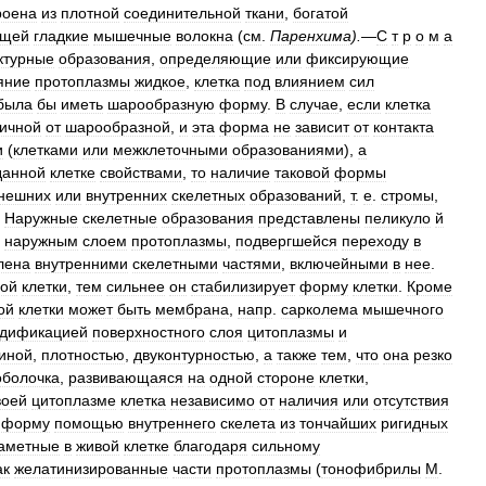
роена
из
плотной
соединительной
ткани
,
богатой
ащей
гладкие
мышечные
волокна
(
см
.
Паренхима
).
—
С
т
р
о
м
а
ктурные
образования
,
определяющие
или
фиксирующие
яние
протоплазмы
жидкое
,
клетка
под
влиянием
сил
была
бы
иметь
шарообразную
форму
.
В
случае
,
если
клетка
ичной
от
шарообразной
,
и
эта
форма
не
зависит
от
контакта
и
(
клетками
или
межклеточными
образованиями
),
а
данной
клетке
свойствами
,
то
наличие
таковой
формы
нешних
или
внутренних
скелетных
образований
,
т
.
е
.
стромы
,
.
Наружные
скелетные
образования
представлены
пеликуло
й
наружным
слоем
протоплазмы
,
подвергшейся
переходу
в
лена
внутренними
скелетными
частями
,
включейными
в
нее
.
лой
клетки
,
тем
сильнее
он
стабилизирует
форму
клетки
.
Кроме
ой
клетки
может
быть
мембрана
,
напр
.
сарколема
мышечного
дификацией
поверхностного
слоя
цитоплазмы
и
иной
,
плотностью
,
двуконтурностью
,
а
также
тем
,
что
она
резко
оболочка
,
развивающаяся
на
одной
стороне
клетки
,
воей
цитоплазме
клетка
независимо
от
наличия
или
отсутствия
форму
помощью
внутреннего
скелета
из
тончайших
ригидных
аметные
в
живой
клетке
благодаря
сильному
ак
желатинизированные
части
протоплазмы
(
тонофибрилы
М
.