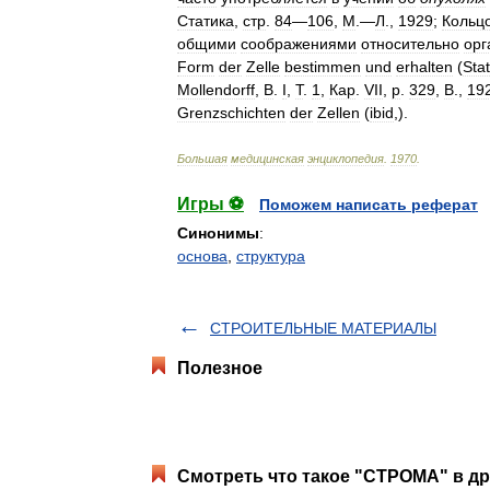
Статика
,
стр
.
84
—
106
,
М
.—
Л
.,
1929
;
Кольц
общими
соображениями
относительно
орг
Form
der
Zelle
bestimmen
und
erhalten
(
Stat
Mollendorff
,
B
.
I
,
T
.
1
,
Кар
.
VІI
,
p
.
329
,
В
.,
19
Grenzschichten
der
Zellen
(
ibid
,).
Большая
медицинская
энциклопедия
.
1970
.
Игры ⚽
Поможем написать реферат
Синонимы
:
основа
,
структура
СТРОИТЕЛЬНЫЕ МАТЕРИАЛЫ
Полезное
Смотреть что такое "СТРОМА" в др