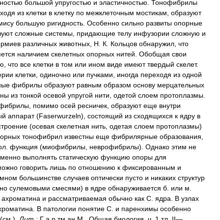
дностью
большой
упругостью
и
эластичностью
.
Тонофибрилы
ходя
из
клетки
в
клетку
по
межклеточным
мостикам
,
образуют
мису
большую
ригидность
.
Особенно
сильно
развиты
опорные
зуют
сложные
системы
,
придающие
телу
инфузории
сложную
и
ермиев
различных
животных
,
Н
.
К
.
Кольцов
обнаружил
,
что
ется
наличием
скелетных
опорных
нитей
.
Обобщая
свои
ю
,
что
все
клетки
в
том
или
ином
виде
имеют
твердый
скелет
.
ерии
клетки
,
одиночно
или
пучками
,
иногда
переходя
из
одной
ные
фибрилы
образуют
равным
образом
основу
мерцательных
ены
из
тонкой
осевой
упругой
нити
,
одетой
слоем
протоплазмы
.
фибрилы
,
помимо
осей
ресничек
,
образуют
еще
внутри
ый
аппарат
(
Faserwurzeln
),
состоящий
из
сходящихся
к
ядру
в
строение
(
осевая
скелетная
нить
,
одетая
слоем
протоплазмы
)
порных
тонофибрил
известны
еще
фибрилярные
образования
,
ол
.
функция
(
миофибрилы
,
неврофибрилы
).
Однако
этим
не
еменно
выполнять
статическую
функцию
опоры
для
можно
говорить
лишь
по
отношению
к
фиксированным
и
омном
большинстве
случаев
оптически
пусто
и
никаких
структур
но
сулемовыми
смесями
)
в
ядре
обнаруживается
б
.
или
м
.
ахроматина
и
рассматриваемая
обычно
как
С
.
ядра
.
В
узлах
хроматина
.
В
патологии
понятие
С
.
и
паренхимы
особенно
(
см
.).
Лит
.
:
Г
а
р
тм
ан
М
.,
Общая
биология
,
ч
.
1
,
тл
.
II
—